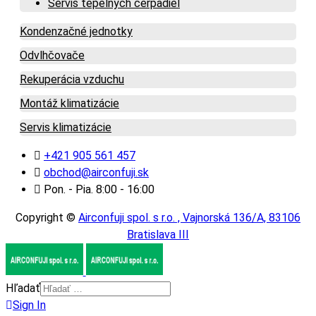
Servis tepelných čerpadiel
Kondenzačné jednotky
Odvlhčovače
Rekuperácia vzduchu
Montáž klimatizácie
Servis klimatizácie
+421 905 561 457
obchod@airconfuji.sk
Pon. - Pia. 8:00 - 16:00
Copyright ©
Airconfuji spol. s r.o. , Vajnorská 136/A, 83106
Bratislava III
Hľadať
Sign In