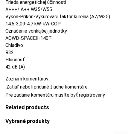
Trieda energetickej účinnosti
A+++/ A++ W35/W55
Výkon-Príkon-Vykurovací faktor kúrenia (A7/W35)
14,5-3,09-4,7 kW-kW-COP
Označenie vonkajšej jednotky
AOWD-SPACEII-140T
Chladivo
R32
Hlučnosť
42 dB (A)
Zoznam komentárov:
Zatiaľ neboli pridané žiadne komentáre.
Pre zadanie komentáru musíte byť registrovaný
Related products
Vybrané produkty