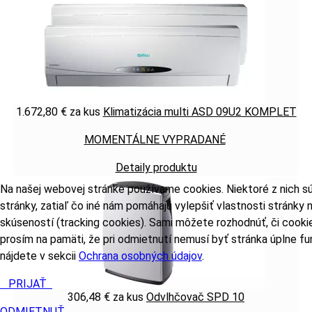
1.672,80 €
za kus
Klimatizácia multi ASD 09U2 KOMPLET
MOMENTÁLNE VYPRADANÉ
Detaily produktu
Na našej webovej stránke používame cookies. Niektoré z nich s
stránky, zatiaľ čo iné nám pomáhajú vylepšiť vlastnosti stránky
skúseností (tracking cookies). Sami môžete rozhodnúť, či cooki
prosím na pamäti, že pri odmietnutí nemusí byť stránka úplne fu
nájdete v sekcii
Ochrana osobných údajov
.
PRIJAŤ
306,48 €
za kus
Odvlhčovač SPD 10
ODMIETNUŤ