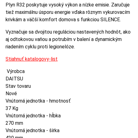
Plyn R32 poskytuje vysoký výkon a nízke emisie. Zaručuje
tiež maximálnu úsporu energie vďaka rôznym vykurovacím
krivkám a väčší komfort domova s ​​funkciou SILENCE.
Vyznačuje sa dvojitou reguláciou nastavených hodnôt, ako
aj odtokovou vaňou a potrubím v balení a dynamickým
riadením cyklu proti legionelóze.
Stiahnuť katalogovy-list
Výrobca
DAITSU
Stav tovaru
Nové
Vnútorná jednotka - hmotnosť
37 Kg
Vnútorná jednotka - hĺbka
270 mm
Vnútorná jednotka - šírka
420 mm