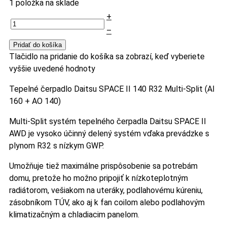
1 položka na sklade
+
–
Pridať do košíka
Tlačidlo na pridanie do košíka sa zobrazí, keď vyberiete
vyššie uvedené hodnoty
Tepelné čerpadlo Daitsu SPACE II 140 R32 Multi-Split (AI
160 + AO 140)
Multi-Split systém tepelného čerpadla Daitsu SPACE II
AWD je vysoko účinný delený systém vďaka prevádzke s
plynom R32 s nízkym GWP.
Umožňuje tiež maximálne prispôsobenie sa potrebám
domu, pretože ho možno pripojiť k nízkoteplotným
radiátorom, vešiakom na uteráky, podlahovému kúreniu,
zásobníkom TÚV, ako aj k fan coilom alebo podlahovým
klimatizačným a chladiacim panelom.