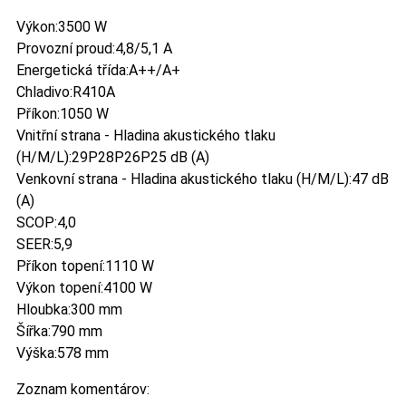
Výkon:3500 W
Provozní proud:4,8/5,1 A
Energetická třída:A++/A+
Chladivo:R410A
Příkon:1050 W
Vnitřní strana - Hladina akustického tlaku
(H/M/L):29P28P26P25 dB (A)
Venkovní strana - Hladina akustického tlaku (H/M/L):47 dB
(A)
SCOP:4,0
SEER:5,9
Příkon topení:1110 W
Výkon topení:4100 W
Hloubka:300 mm
Šířka:790 mm
Výška:578 mm
Zoznam komentárov: