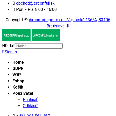
obchod@airconfuji.sk
Pon. - Pia. 8:00 - 16:00
Copyright ©
Airconfuji spol. s r.o. , Vajnorská 136/A, 83106
Bratislava III
Hľadať
Sign In
Home
GDPR
VOP
Eshop
Košík
Používatel
Prihlásiť
Odhlásiť