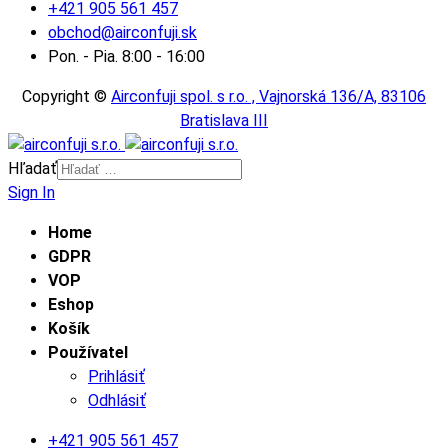
+421 905 561 457
obchod@airconfuji.sk
Pon. - Pia. 8:00 - 16:00
Copyright ©
Airconfuji spol. s r.o. , Vajnorská 136/A, 83106
Bratislava III
Hľadať
Sign In
Home
GDPR
VOP
Eshop
Košík
Používatel
Prihlásiť
Odhlásiť
+421 905 561 457