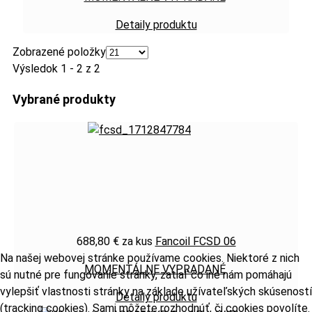
Detaily produktu
Zobrazené položky
Výsledok 1 - 2 z 2
Vybrané produkty
688,80 €
za kus
Fancoil FCSD 06
Na našej webovej stránke používame cookies. Niektoré z nich
MOMENTÁLNE VYPRADANÉ
sú nutné pre fungovanie stránky, zatiaľ čo iné nám pomáhajú
vylepšiť vlastnosti stránky na základe užívateľských skúseností
Detaily produktu
(tracking cookies). Sami môžete rozhodnúť, či cookies povolíte.