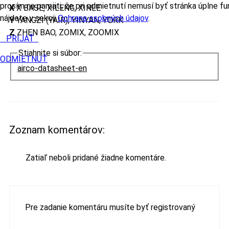
prosím na pamäti, že pri odmietnutí nemusí byť stránka úplne fu
X
X BASE, XILENG, XINLE
nájdete v sekcii
Ochrana osobných údajov
.
Y
YANGZI (YAIR), YINYAN, YORK
Z
ZHEN BAO, ZOMIX, ZOOMIX
PRIJAŤ
Stiahnite si súbor:
ODMIETNUŤ
airco-datasheet-en
Zoznam komentárov:
Zatiaľ neboli pridané žiadne komentáre.
Pre zadanie komentáru musíte byť registrovaný