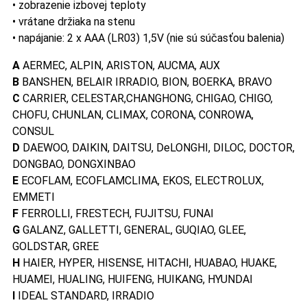
• zobrazenie izbovej teploty
• vrátane držiaka na stenu
• napájanie: 2 x AAA (LR03) 1,5V (nie sú súčasťou balenia)
A
AERMEC, ALPIN, ARISTON, AUCMA, AUX
B
BANSHEN, BELAIR IRRADIO, BION, BOERKA, BRAVO
C
CARRIER, CELESTAR,CHANGHONG, CHIGAO, CHIGO,
CHOFU, CHUNLAN, CLIMAX, CORONA, CONROWA,
CONSUL
D
DAEWOO, DAIKIN, DAITSU, DeLONGHI, DILOC, DOCTOR,
DONGBAO, DONGXINBAO
E
ECOFLAM, ECOFLAMCLIMA, EKOS, ELECTROLUX,
EMMETI
F
FERROLLI, FRESTECH, FUJITSU, FUNAI
G
GALANZ, GALLETTI, GENERAL, GUQIAO, GLEE,
GOLDSTAR, GREE
H
HAIER, HYPER, HISENSE, HITACHI, HUABAO, HUAKE,
HUAMEI, HUALING, HUIFENG, HUIKANG, HYUNDAI
I
IDEAL STANDARD, IRRADIO