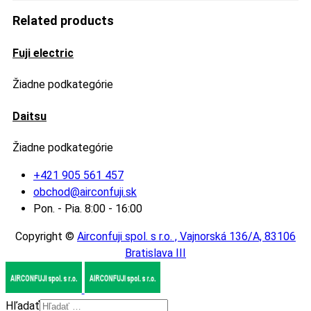
Related products
Fuji electric
Žiadne podkategórie
Daitsu
Žiadne podkategórie
+421 905 561 457
obchod@airconfuji.sk
Pon. - Pia. 8:00 - 16:00
Copyright ©
Airconfuji spol. s r.o. , Vajnorská 136/A, 83106
Bratislava III
Hľadať