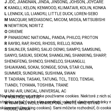
J
JDC, JIANGNAN, JINDA, JINSONG, JOHSON, JOYCARE
K
KANGLI, KELON, KENWOOD, KLIMATAIR, KOLIN, KONKA
L
LENNOX, LG, LIANGYU, LITTLE DUCK, LOREN-SEBO
M
MACQUAY, MEDIASONIC, MICOM, MIDEA, MITSUBISHI
N
NEWTRON, NORITZ
O
ORIEME
P
PANASONIC NATIONAL, PANDA, PHILCO, PROTON
R
RAYBO, RAP, RHOS, RHOSS, RIELLO, ROWA
S
SAUNLER, SABRO, SAIJO DENKI, SAMPO, SAMSUNG,
SANYO, SASUKI, SEKOM, SHANGLING, SHANXING, SHARP,
SHENGFENG, SHINCO, SHINELCO, SHUANGLU,
SHUAIKANG, SOKAI, SONGGE, SOVA, STAR CLIMA,
SUMMER, SUNDRUNG, SUSHIMA, SWAN
T
TADIRAN, TASAKI, TATUNG, TCL, TECO, TENSAI,
TIANDI, TOYAMA, TOSHIBA, TRANE
U
UNI-AIR, UNICAL, UNIVERSAL AC
Na našej webovej stránke používame cookies. Niektoré z nich s
V
VORTICE, VORTIS
stránky, zatiaľ čo iné nám pomáhajú vylepšiť vlastnosti stránky
W
WAN BAO, WEILI, WHIRLPOOL, WHITE-WHE-STING
skúseností (tracking cookies). Sami môžete rozhodnúť, či cooki
HOUSE, WINIA